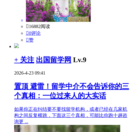

16882阅读

0评论

赞
+ 关注
出国留学网
Lv.9
2026-4-23 09:41
置顶
避雷！留学中介不会告诉你的三
个真相：一位过来人的大实话
如果你正在纠结要不要找留学机构，或者已经在几家机
构之间反复横跳，下面这三个真相，可能比你跑十趟咨
询更 ...