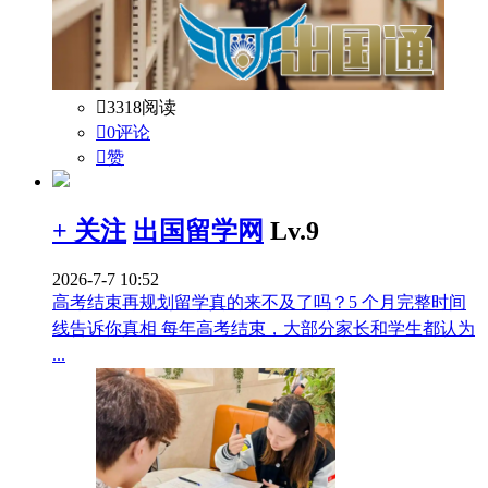

3318阅读

0评论

赞
+ 关注
出国留学网
Lv.9
2026-7-7 10:52
高考结束再规划留学真的来不及了吗？5 个月完整时间
线告诉你真相 每年高考结束，大部分家长和学生都认为
...