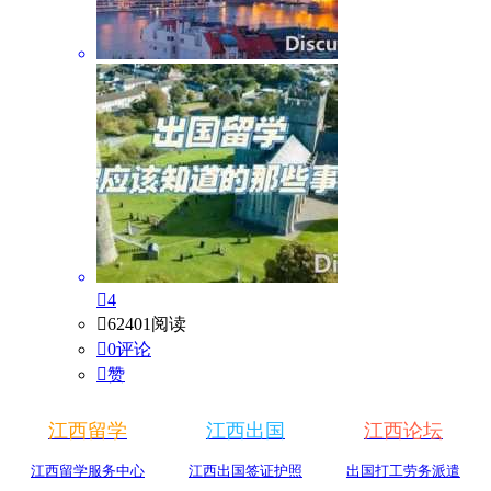

4

62401阅读

0评论

赞
江西留学
江西出国
江西论坛
江西留学服务中心
江西出国签证护照
出国打工劳务派遣