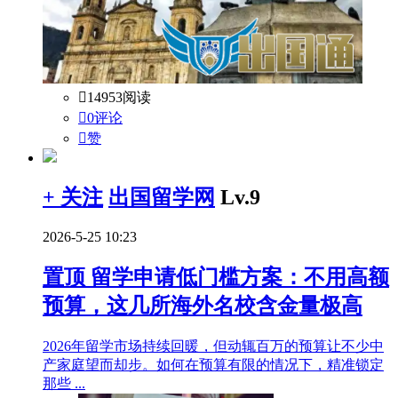

14953阅读

0评论

赞
+ 关注
出国留学网
Lv.9
2026-5-25 10:23
置顶
留学申请低门槛方案：不用高额
预算，这几所海外名校含金量极高
2026年留学市场持续回暖，但动辄百万的预算让不少中
产家庭望而却步。如何在预算有限的情况下，精准锁定
那些 ...