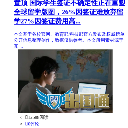
置顶
国际学生签证不确定性正在重塑
全球留学版图，26%因签证难放弃留
学27%因签证费用高...
本文基于各校官网、教育部/科技部官方发布及权威榜单
公开信息整理创作，数据仅供参考。本文所用素材源于
互 ...

12588阅读

0评论