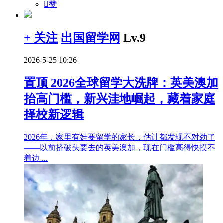

赞
+ 关注
出国留学网
Lv.9
2026-5-25 10:26
置顶
2026全球留学大洗牌：英美澳加
抬高门槛，新兴洼地崛起，藏着家庭
择校新逻辑
2026年，家里有娃要留学的家长，估计都发现不对劲了
——以前挤破头要去的英美澳加，现在门槛高得快摸不
着边 ...