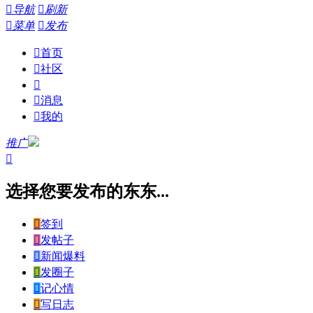

导航

刷新

菜单

发布

首页

社区


消息

我的
推广

选择您要发布的东东...

签到

发帖子

新闻爆料

发圈子

记心情

写日志