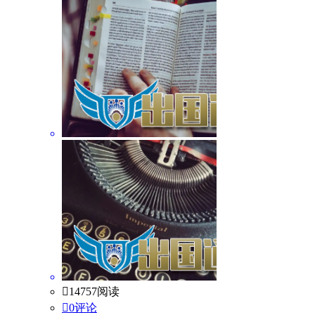

14757阅读

0评论