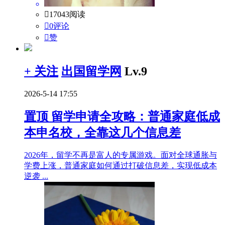

17043阅读

0评论

赞
+ 关注
出国留学网
Lv.9
2026-5-14 17:55
置顶
留学申请全攻略：普通家庭低成
本申名校，全靠这几个信息差
2026年，留学不再是富人的专属游戏。面对全球通胀与
学费上涨，普通家庭如何通过打破信息差，实现低成本
逆袭 ...