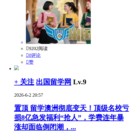

9202阅读

0评论

赞
+ 关注
出国留学网
Lv.9
2026-6-2 20:57
置顶
留学澳洲彻底变天！顶级名校亏
损8亿急发福利“抢人”，学费连年暴
涨却面临倒闭潮，...