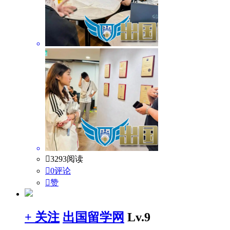

3293阅读

0评论

赞
+ 关注
出国留学网
Lv.9